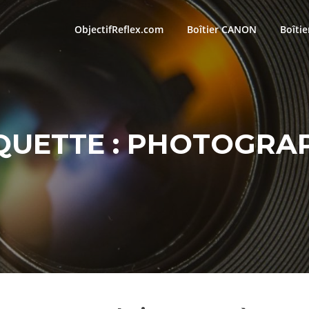
ObjectifReflex.com
Boîtier CANON
Boîti
QUETTE :
PHOTOGRAP