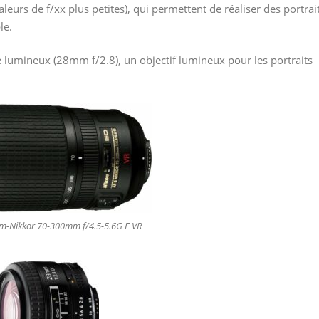
aleurs de f/xx plus petites), qui permettent de réaliser des portrai
le.
e lumineux (28mm f/2.8), un objectif lumineux pour les portraits
m-Nikkor 70-300mm f/4.5-5.6G E VR